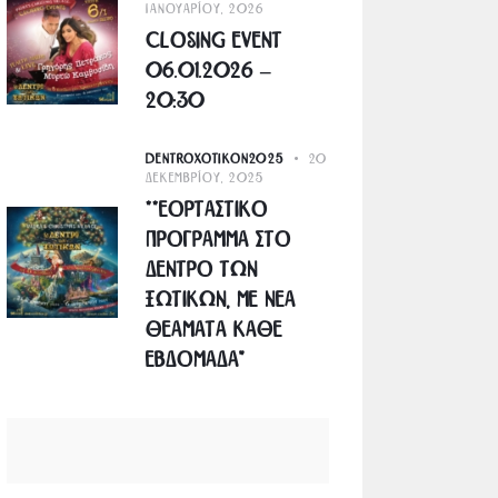
Ιανουαρίου, 2026
Closing Event
06.01.2026 –
20:30
DENTROXOTIKON2025
20
Δεκεμβρίου, 2025
**Εορταστικο
Προγραμμα στο
Δεντρο των
Ξωτικων, με νεα
θεαματα καθε
εβδομαδα”