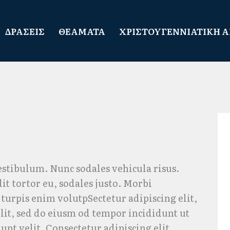
ΔΡΑΣΕΙΣ
ΘΕΑΜΑΤΑ
ΧΡΙΣΤΟΥΓΕΝΝΙΑΤΙΚΗ 
estibulum. Nunc sodales vehicula risus.
it tortor eu, sodales justo. Morbi
, turpis enim volutpSectetur adipiscing elit,
lit, sed do eiusm od tempor incididunt ut
dunt velit. Consectetur adipiscing elit,