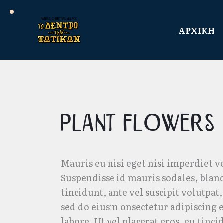
ΑΡΧΙΚΗ
Plant Flowers
Mauris eu nisi eget nisi imperdiet v
Suspendisse id mauris sodales, bland
tincidunt, ante vel suscipit volutpat
sed do eiusm onsectetur adipiscing e
labore. Ut vel placerat eros, eu tinci