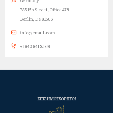
Germany —
785 15h Street, Office 478
Berlin, De 81566
info@email.com
+1 840 841 25 69
ΕΠΙΣΗΜΟΙ ΧΟΡΗΓΟΙ