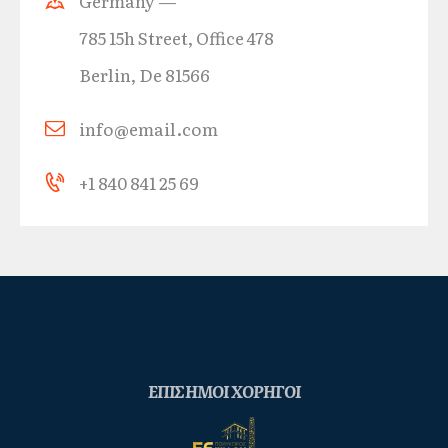
Germany —
785 15h Street, Office 478
Berlin, De 81566
info@email.com
+1 840 841 25 69
ΕΠΙΣΗΜΟΙ ΧΟΡΗΓΟΙ