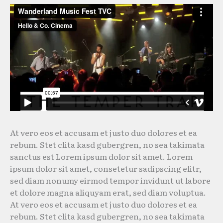
At vero eos et accusam et justo duo dolores et ea
rebum. Stet clita kasd gubergren, no sea takimata
sanctus est Lorem ipsum dolor sit amet. Lorem
ipsum dolor sit amet, consetetur sadipscing elitr,
sed diam nonumy eirmod tempor invidunt ut labore
et dolore magna aliquyam erat, sed diam voluptua.
At vero eos et accusam et justo duo dolores et ea
rebum. Stet clita kasd gubergren, no sea takimata