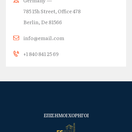
Germany —
785 15h Street, Office 478
Berlin, De 81566
info@email.com
+1 840 841 25 69
ΕΠΙΣΗΜΟΙ ΧΟΡΗΓΟΙ