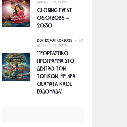
Ιανουαρίου, 2026
Closing Event
06.01.2026 –
20:30
DENTROXOTIKON2025
20
Δεκεμβρίου, 2025
**Εορταστικο
Προγραμμα στο
Δεντρο των
Ξωτικων, με νεα
θεαματα καθε
εβδομαδα”