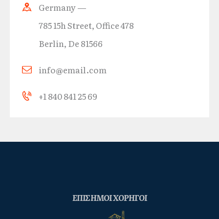
Germany —
785 15h Street, Office 478
Berlin, De 81566
info@email.com
+1 840 841 25 69
ΕΠΙΣΗΜΟΙ ΧΟΡΗΓΟΙ