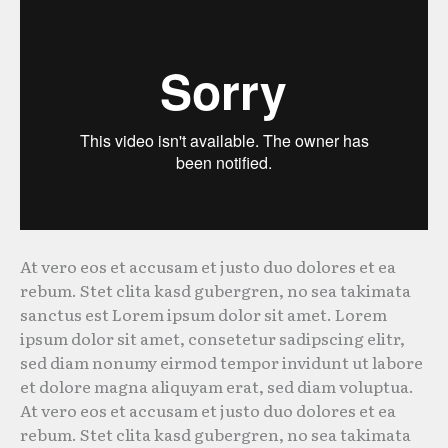
At vero eos et accusam et justo duo dolores et ea
rebum. Stet clita kasd gubergren, no sea takimata
sanctus est Lorem ipsum dolor sit amet. Lorem
ipsum dolor sit amet, consetetur sadipscing elitr,
sed diam nonumy eirmod tempor invidunt ut labore
et dolore magna aliquyam erat, sed diam voluptua.
At vero eos et accusam et justo duo dolores et ea
rebum. Stet clita kasd gubergren, no sea takimata