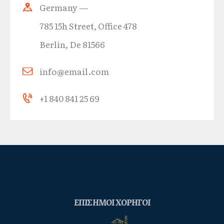
Germany —
785 15h Street, Office 478
Berlin, De 81566
info@email.com
+1 840 841 25 69
ΕΠΙΣΗΜΟΙ ΧΟΡΗΓΟΙ