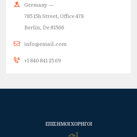
Germany —
785 15h Street, Office 478
Berlin, De 81566
info@email.com
+1 840 841 25 69
ΕΠΙΣΗΜΟΙ ΧΟΡΗΓΟΙ