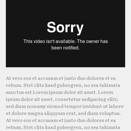
At vero eos et accusam et justo duo dolores et ea
rebum. Stet clita kasd gubergren, no sea takimata
sanctus est Lorem ipsum dolor sit amet. Lorem
ipsum dolor sit amet, consetetur sadipscing elitr,
sed diam nonumy eirmod tempor invidunt ut labore
et dolore magna aliquyam erat, sed diam voluptua.
At vero eos et accusam et justo duo dolores et ea
rebum. Stet clita kasd gubergren, no sea takimata