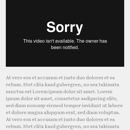
At vero eos et accusam et justo duo dolores et ea
rebum. Stet clita kasd gubergren, no sea takimata
sanctus est Lorem ipsum dolor sit amet. Lorem
ipsum dolor sit amet, consetetur sadipscing elitr,
sed diam nonumy eirmod tempor invidunt ut labore
et dolore magna aliquyam erat, sed diam voluptua.
At vero eos et accusam et justo duo dolores et ea
rebum. Stet clita kasd gubergren, no sea takimata